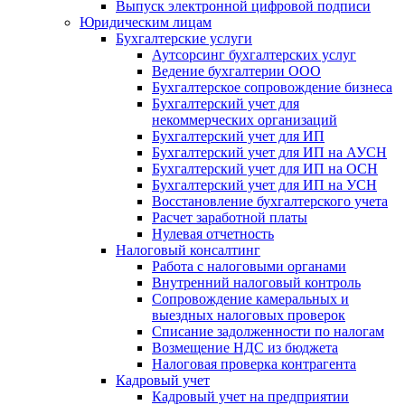
Выпуск электронной цифровой подписи
Юридическим лицам
Бухгалтерские услуги
Аутсорсинг бухгалтерских услуг
Ведение бухгалтерии ООО
Бухгалтерское сопровождение бизнеса
Бухгалтерский учет для
некоммерческих организаций
Бухгалтерский учет для ИП
Бухгалтерский учет для ИП на АУСН
Бухгалтерский учет для ИП на ОСН
Бухгалтерский учет для ИП на УСН
Восстановление бухгалтерского учета
Расчет заработной платы
Нулевая отчетность
Налоговый консалтинг
Работа с налоговыми органами
Внутренний налоговый контроль
Сопровождение камеральных и
выездных налоговых проверок
Списание задолженности по налогам
Возмещение НДС из бюджета
Налоговая проверка контрагента
Кадровый учет
Кадровый учет на предприятии