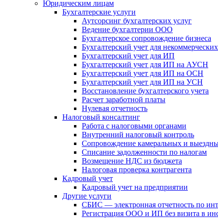
Юридическим лицам
Бухгалтерские услуги
Аутсорсинг бухгалтерских услуг
Ведение бухгалтерии ООО
Бухгалтерское сопровождение бизнеса
Бухгалтерский учет для некоммерчески
Бухгалтерский учет для ИП
Бухгалтерский учет для ИП на АУСН
Бухгалтерский учет для ИП на ОСН
Бухгалтерский учет для ИП на УСН
Восстановление бухгалтерского учета
Расчет заработной платы
Нулевая отчетность
Налоговый консалтинг
Работа с налоговыми органами
Внутренний налоговый контроль
Сопровождение камеральных и выездны
Списание задолженности по налогам
Возмещение НДС из бюджета
Налоговая проверка контрагента
Кадровый учет
Кадровый учет на предприятии
Другие услуги
СБИС — электронная отчетность по ин
Регистрация ООО и ИП без визита в и