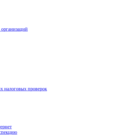
х организаций
х налоговых проверок
тернет
нспекцию