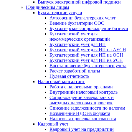
Выпуск электронной цифровой подписи
Юридическим лицам
Бухгалтерские услуги
Аутсорсинг бухгалтерских услуг
Ведение бухгалтерии ООО
Бухгалтерское сопровождение бизнеса
Бухгалтерский учет для
некоммерческих организаций
Бухгалтерский учет для ИП
Бухгалтерский учет для ИП на АУСН
Бухгалтерский учет для ИП на ОСН
Бухгалтерский учет для ИП на УСН
Восстановление бухгалтерского учета
Расчет заработной платы
Нулевая отчетность
Налоговый консалтинг
Работа с налоговыми органами
Внутренний налоговый контроль
Сопровождение камеральных и
выездных налоговых проверок
Списание задолженности по налогам
Возмещение НДС из бюджета
Налоговая проверка контрагента
Кадровый учет
Кадровый учет на предприятии